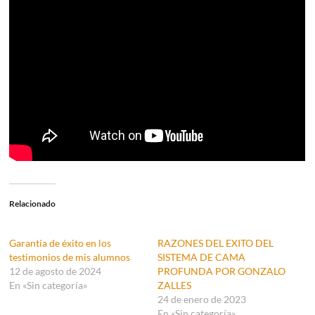
Relacionado
Garantía de éxito en los
RAZONES DEL EXITO DEL
testimonios de mis alumnos
SISTEMA DE CAMA
12 de agosto de 2024
PROFUNDA POR GONZALO
En «Sin categoría»
ZALLES
24 de enero de 2023
En «Sin categoría»