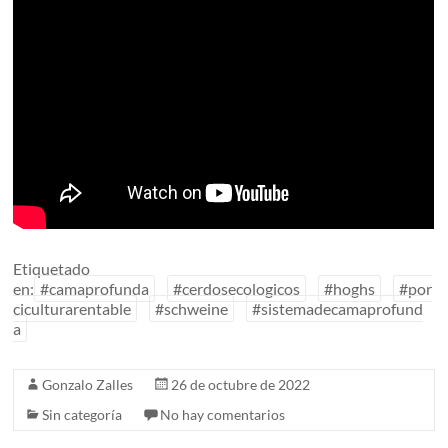
Etiquetado
en:
#camaprofunda
#cerdosecologicos
#hoghs
#por
ciculturarentable
#schweine
#sistemadecamaprofund
a
Gonzalo Zalles
26 de octubre de 2022
Sin categoría
No hay comentarios